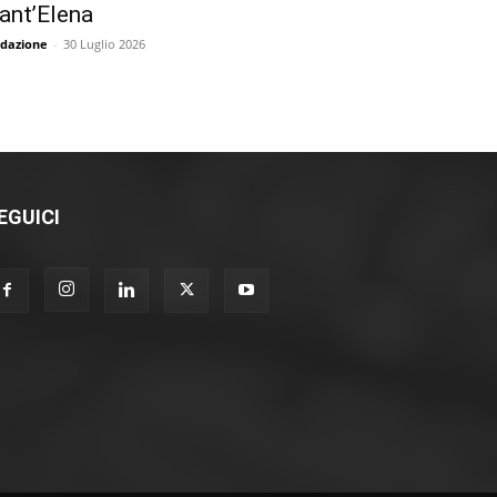
ant’Elena
dazione
-
30 Luglio 2026
EGUICI