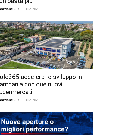
on basta più
dazione
-
31 Luglio 2026
ole365 accelera lo sviluppo in
ampania con due nuovi
upermercati
dazione
-
31 Luglio 2026