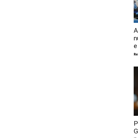
A
n
e
Re
P
G