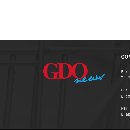
CO
E:
r
T: +
Per 
E:
c
Per 
E:
a