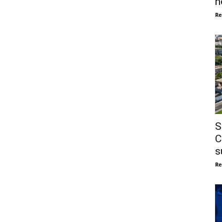
n
Re
S
C
s
Re