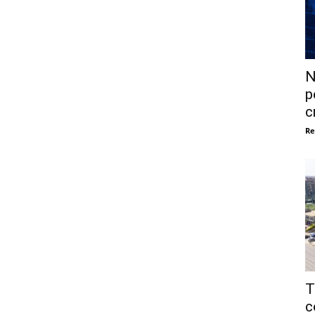
N
p
c
Re
T
c