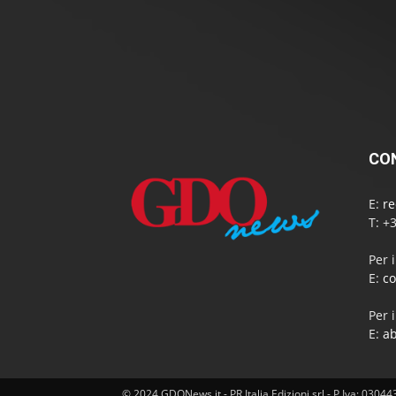
Per abbonarsi ed avere gr
[tabbyending]
CO
E:
r
T: +
Per 
E:
c
Per 
E:
a
© 2024 GDONews.it - PR Italia Edizioni srl - P.Iva: 0304