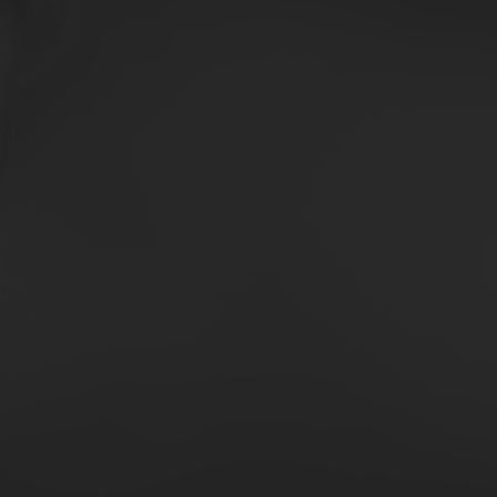
Uno strumento pra
focus su GDO, co