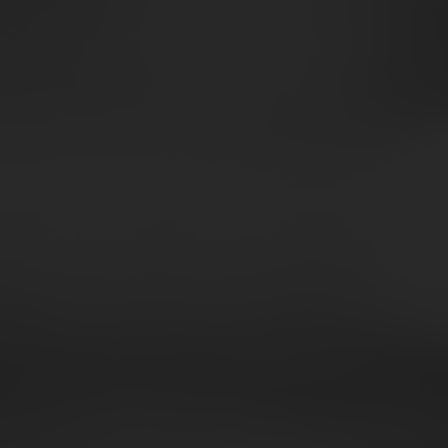
ACQUISTA IL REPORT
R
ta il report sugli Yogurt
€ 149 + IVA
Acce
Acce
Util
gdo) p
Legg
esclus