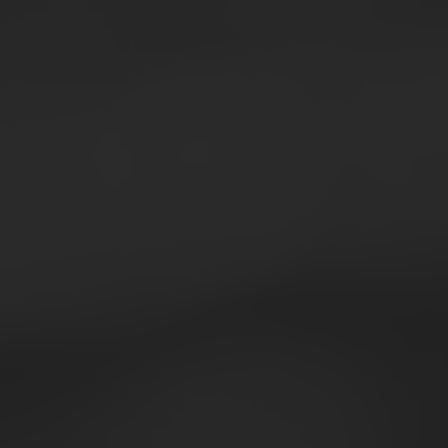
Un segmento articol
della Marca del Dist
canali e aree geogra
Nel 2024, le
vendite
dei volumi del +5,0%
quasi la metà del m
Lo yogurt intero
gui
supermercati e dis
di vendita.
Conoscere numeri, c
impostare strategie e
distribuzione.