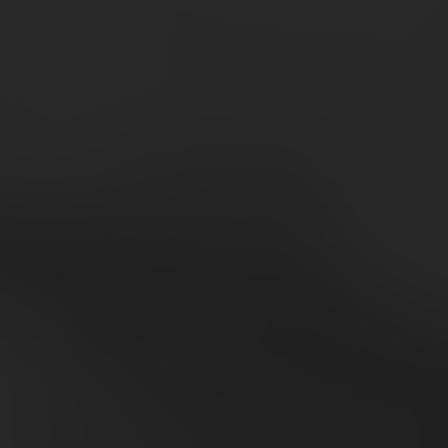
struire meglio il domani.
OTTIENI TUTTI I REPORT
isparmia: l’abbonamento annuale
costa solo 890€ + IVA
di gratuitamente a oltre 20 report all’anno
di gratuitamente a tutti i report degli anni precedenti
izza le applicazioni (Benchmark online e mappa della
resenti nel portale
i ogni giorno dati, studi e analisi su GDONews in
iva per gli abbonati