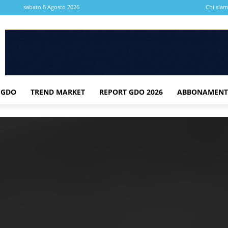
sabato 8 Agosto 2026
Chi sia
 GDO
TREND MARKET
REPORT GDO 2026
ABBONAMENT
REPORT GDO 202
Tutti i dati per leggere l’evoluzione de
Tra le categorie più
conferma una presenz