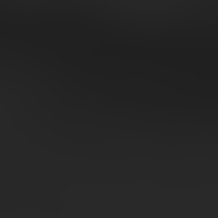
: dati aggiornati, analisi approfondite e
nce aziendale
egnali di crescita.
 euro mostrano le migliori performance di redditività operativa,
rofit margin al 2,9%.
a da una marginalità aggregata in crescita, sostenuta dalle
.