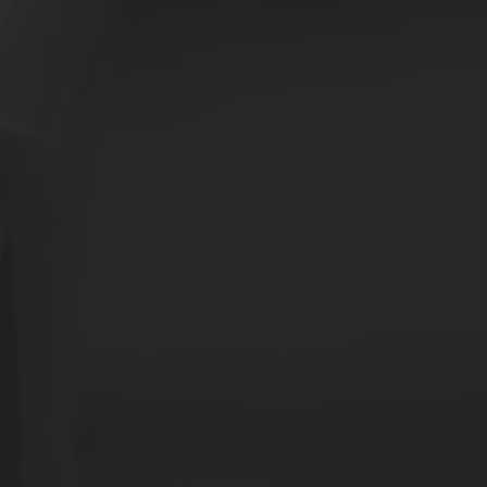
Cosa troverai 
Evoluzione dei consum
Analisi dei principali
Indicazione dei trend 
Reportistica dei dati
L’evoluzione del merc
Ranking delle aziende 
Quote di mercato dell
Evoluzione del fattur
Evoluzione del primo 
Analisi delle incidenz
Risultati operativi (ED