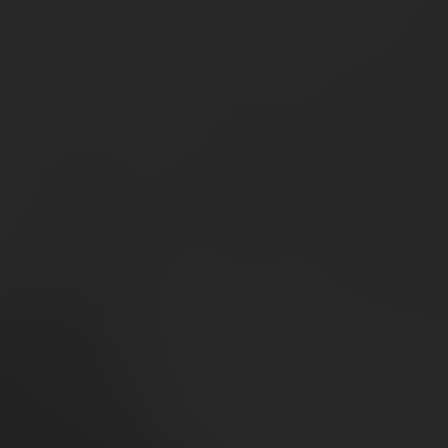
IVOLGE”]
nt
 vendite dei produttori
, logistica e private label
 di mercato
oni economiche
I DATI”]
ti e dati finanziari: bilanci depositati
ite: NIQ
BONARSI”]