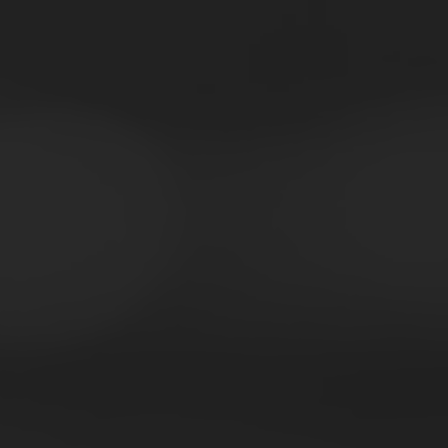
OTTIENI TUTTI I REPORT
isparmia: l’abbonamento annuale
costa solo 890€ + IVA
di gratuitamente a oltre 20 report all’anno
di gratuitamente a tutti i report degli anni precedenti
izza le applicazioni (Benchmark online e mappa della
resenti nel portale
i ogni giorno dati, studi e analisi su GDONews in
iva per gli abbonati