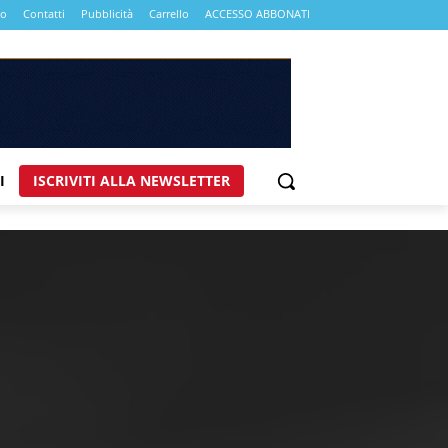
mo
Contatti
Pubblicità
Carrello
ACCESSO ABBONATI
I
ISCRIVITI ALLA NEWSLETTER
5 |YOGURT
NOVITA'
lla categoria yogurt
 dinamiche del comparto lattiero-caseario, lo
yogurt
si
a quotidiana nel carrello degli italiani.