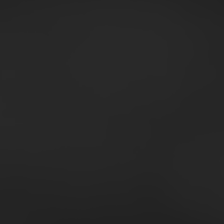
all’interno del report
i di "Yogurt" delle famiglie italiane
 driver di acquisto della categoria
Andam
evolutivi della categoria
Andam
 di esportazione dell'ultimo anno
Andam
ato globale e quote di mercato internazionali
Andam
per classi di fatturato
evolu
e aziende del comparto per classi di fatturato
Evolu
ato del comparto per classi di fatturato
margine del comparto per classi di fatturato
e per costo del lavoro per classi di fatturato
ITDA, EBIT e profit) per classi di fatturato