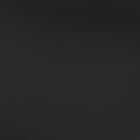
tico per i professionisti del lattiero-caseario
nsumi e performance aziendali.
Un estratto dalle perfoma
Il comparto dello yogurt evidenzia s
Le aziende tra i 50 e 100 milioni di
con un EBITDA medio al 7,4% e un p
La solidità del settore è confermat
imprese più dinamiche e innovative