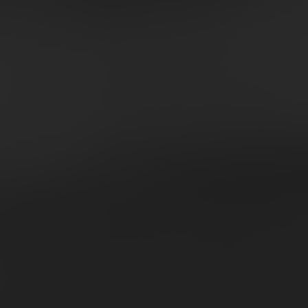
ato con performance in evoluzione, spinte dal successo
ributore e da una differenziazione sempre più marcata tra
fiche.
 a valore crescono del +4,3%
, sostenute da un incremento
 e da un ruolo chiave della
MDD
, che rappresenta oggi
ercato a volume.
da la categoria in termini di incidenza, mentre
count
consolidano il proprio primato come principali canali
omportamenti e performance aziendali è essenziale per
fficaci e competitive, sia per l’industria che per la