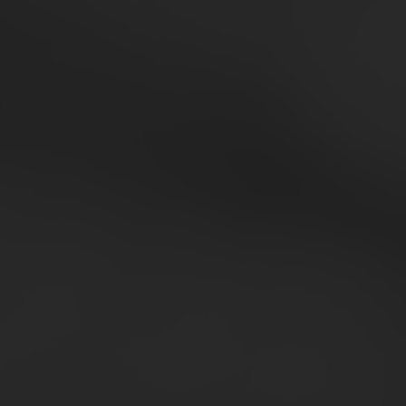
Conoscere il mercato oggi, significa co
NVESTI IN DATI STRATEGICI
R
lta giusta per il tuo Business
ta il report sugli Yogurt
Acce
€ 149 + IVA
Acce
Util
gdo) p
Legg
esclus