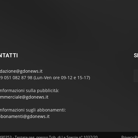
atuitamente tutti i report pubblicati clicca qui:
ABBONAMENTI
NTATTI
S
edazione@gdonews.it
39 051 082 87 98 (Lun-Ven ore 09-12 e 15-17)
informazioni sulla pubblicità:
ommerciale@gdonews.it
informazioni sugli abbonamenti:
bbonamenti@gdonews.it
4390353 - Testata reg. presso Trib. di La Spezia n° 1037/20
Privacy Po