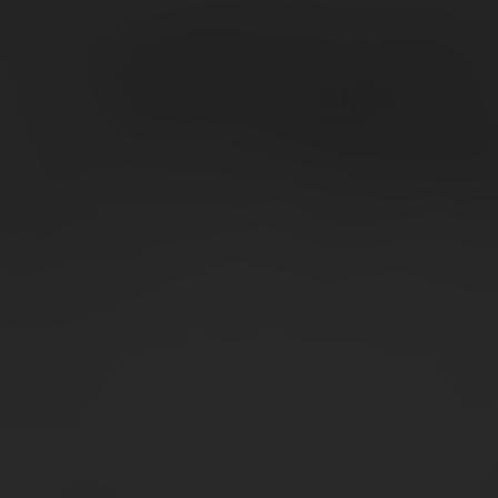
I
Fai la sce
Acquis