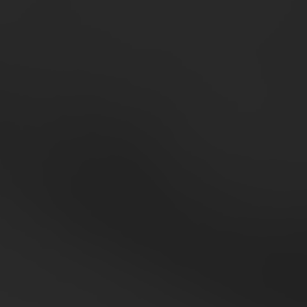
[tabby title=”A CHI SI R
Buyer GDO e Discou
Direzioni marketing e
Fornitori di packaging
Consulenti e analisti
Giornalisti e redazi
[tabby title=”ORIGINE DE
Dati relativi ai fattura
Dati relativi alle vend
[tabby title=”COME AB