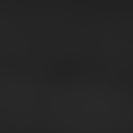
ento delle vendite a valore e a volume
ento delle vendite per singolo segmento di categoria
ento delle vendite per territorio
ento delle vendite per formato distributivo
zione delle vendite della MDD per segmento
zione delle quote di mercato per la MDD per segmento