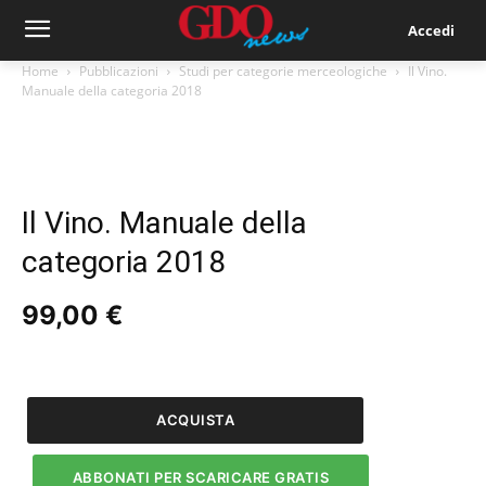
Accedi
Home
Pubblicazioni
Studi per categorie merceologiche
Il Vino.
Manuale della categoria 2018
Il Vino. Manuale della
categoria 2018
99,00
€
Il
Vino.
Manuale
ACQUISTA
della
categoria
ABBONATI PER SCARICARE GRATIS
2018