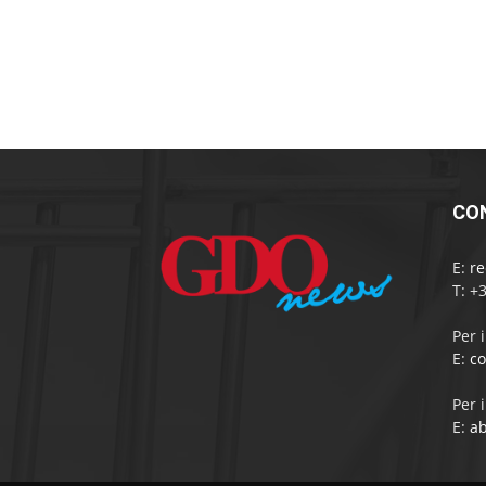
CO
E:
r
T: +
Per 
E:
c
Per 
E:
a