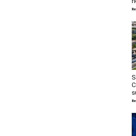
n
Re
S
C
s
Re