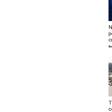
N
p
c
Re
T
c