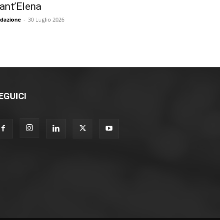
ant’Elena
dazione
-
30 Luglio 2026
EGUICI