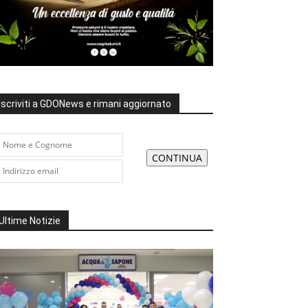
Iscriviti a GDONews e rimani aggiornato
Ultime Notizie