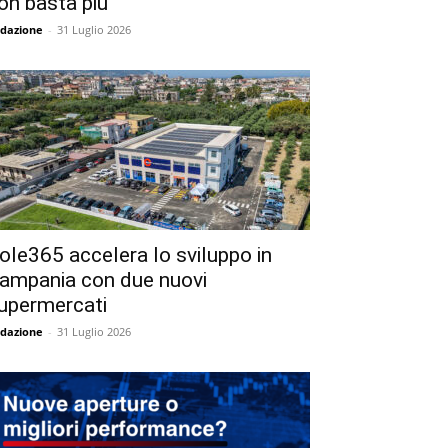
on basta più
dazione
-
31 Luglio 2026
ole365 accelera lo sviluppo in
ampania con due nuovi
upermercati
dazione
-
31 Luglio 2026