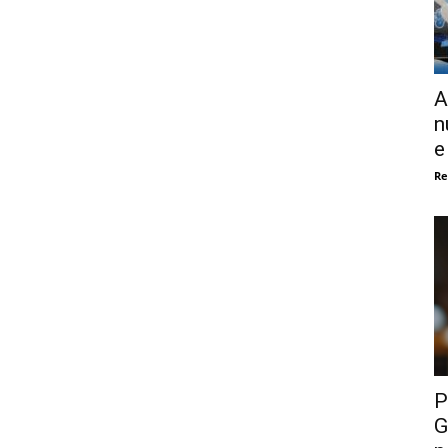
A
n
e
Re
P
G