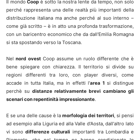
Il mondo
Coop
è sotto la nostra lente da tempo, non solo
perché rappresenta una delle realtà più importanti della
distribuzione italiana ma anche perché al suo interno –
come già scritto – è in atto una profonda trasformazione,
con un baricentro economico che da dall'Emilia Romagna
si sta spostando verso la Toscana.
Nel
nord ovest
Coop assume un ruolo differente che è
bene spiegare con chiarezza. Il territorio si divide su
regioni differenti tra loro, con player diversi, come
accade in tutta Italia, ma in effetti l'
area 1
si distingue
perchè su
distanze relativamente brevi
cambiano gli
scenari con repentinità impressionante
.
E se una delle cause è la
morfologia dei territori
, si pensi
ad esempio alla Liguria ed alla Valle d'Aosta, dall'altro lato
vi sono
differenze culturali
importanti tra Lombardia e
Piemonte, che nel tempo ne hanno condizionato lo