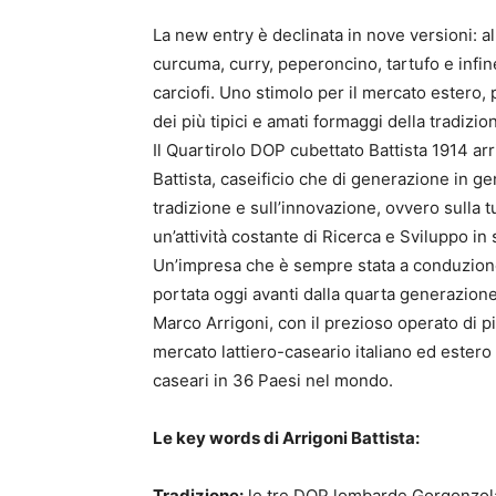
La new entry è declinata in nove versioni: a
curcuma, curry, peperoncino, tartufo e infin
carciofi. Uno stimolo per il mercato estero, p
dei più tipici e amati formaggi della tradizi
Il Quartirolo DOP cubettato Battista 1914 ar
Battista, caseificio che di generazione in ge
tradizione e sull’innovazione, ovvero sulla t
un’attività costante di Ricerca e Sviluppo in 
Un’impresa che è sempre stata a conduzione 
portata oggi avanti dalla quarta generazion
Marco Arrigoni, con il prezioso operato di p
mercato lattiero-caseario italiano ed estero 
caseari in 36 Paesi nel mondo.
Le key words di Arrigoni Battista:
Tradizione:
le tre DOP lombarde Gorgonzola,