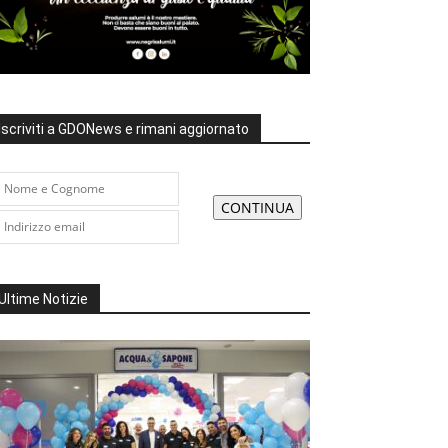
Iscriviti a GDONews e rimani aggiornato
Ultime Notizie