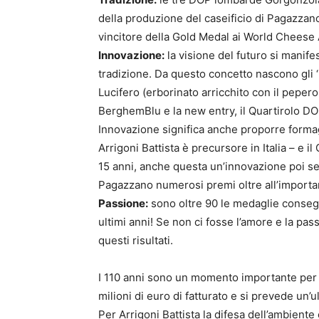
della produzione del caseificio di Pagazzano
vincitore della Gold Medal ai World Cheese
Innovazione:
la visione del futuro si manifes
tradizione. Da questo concetto nascono gli ‘Un
Lucifero (erborinato arricchito con il peperon
BerghemBlu e la new entry, il Quartirolo DO
Innovazione significa anche proporre formagg
Arrigoni Battista è precursore in Italia – e 
15 anni, anche questa un’innovazione poi seg
Pagazzano numerosi premi oltre all’importa
Passione:
sono oltre 90 le medaglie consegu
ultimi anni! Se non ci fosse l’amore e la pas
questi risultati.
I 110 anni sono un momento importante per fa
milioni di euro di fatturato e si prevede un’u
Per Arrigoni Battista la difesa dell’ambiente