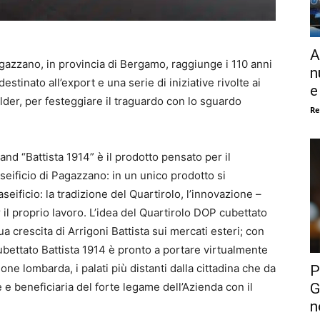
A
Pagazzano, in provincia di Bergamo, raggiunge i 110 anni
n
estinato all’export e una serie di iniziative rivolte ai
e
older, per festeggiare il traguardo con lo sguardo
Re
and “Battista 1914” è il prodotto pensato per il
seificio di Pagazzano: in un unico prodotto si
seificio: la tradizione del Quartirolo, l’innovazione –
 il proprio lavoro. L’idea del Quartirolo DOP cubettato
ua crescita di Arrigoni Battista sui mercati esteri; con
cubettato Battista 1914 è pronto a portare virtualmente
one lombarda, i palati più distanti dalla cittadina che da
P
G
e e beneficiaria del forte legame dell’Azienda con il
n