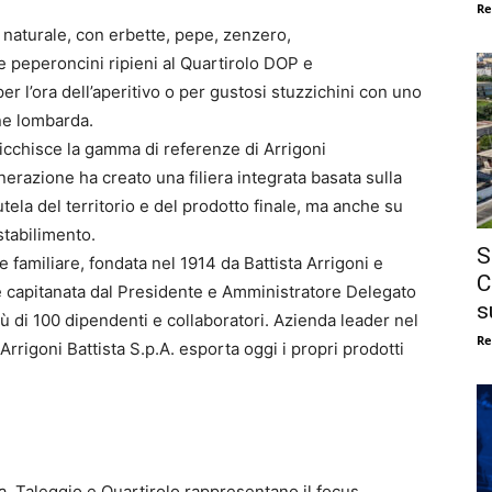
Re
l naturale, con erbette, pepe, zenzero,
e peperoncini ripieni al Quartirolo DOP e
er l’ora dell’aperitivo o per gustosi stuzzichini con uno
one lombarda.
ricchisce la gamma di referenze di Arrigoni
nerazione ha creato una filiera integrata basata sulla
utela del territorio e del prodotto finale, ma anche su
stabilimento.
S
familiare, fondata nel 1914 da Battista Arrigoni e
C
e capitanata dal Presidente e Amministratore Delegato
s
iù di 100 dipendenti e collaboratori. Azienda leader nel
Re
Arrigoni Battista S.p.A. esporta oggi i propri prodotti
 Taleggio e Quartirolo rappresentano il focus