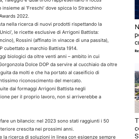
 insieme ai ‘Freschi’ dove spicca lo Stracchino
 Awards 2022.
ta nella ricerca di nuovi prodotti rispettando la
N
ici’, le ricette esclusive di Arrigoni Battista:
p
cino), Rossini (affinato in vinacce di una passita),
c
P cubettato a marchio Battista 1914.
Re
i biologici da oltre venti anni – ambito in cui
il Gorgonzola Dolce DOP da servire al cucchiaio da oltre
uita da molti e che ha portato al caseificio di
ntissimo riconoscimento del mercato.
ite dai formaggi Arrigoni Battista negli
sione per il proprio lavoro, non si arriverebbe a
T
re un bilancio: nel 2023 sono stati raggiunti i 50
c
lteriore crescita nei prossimi anni.
S
 e la ricerca di soluzioni in linea con esigenze sempre