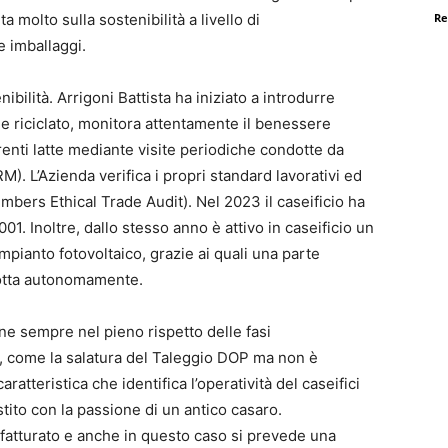
Re
a molto sulla sostenibilità a livello di
e imballaggi.
ibilità. Arrigoni Battista ha iniziato a introdurre
iale riciclato, monitora attentamente il benessere
renti latte mediante visite periodiche condotte da
. L’Azienda verifica i propri standard lavorativi ed
mbers Ethical Trade Audit). Nel 2023 il caseificio ha
01. Inoltre, dallo stesso anno è attivo in caseificio un
pianto fotovoltaico, grazie ai quali una parte
dotta autonomamente.
ne sempre nel pieno rispetto delle fasi
i, come la salatura del Taleggio DOP ma non è
ratteristica che identifica l’operatività del caseifici
stito con la passione di un antico casaro.
fatturato e anche in questo caso si prevede una