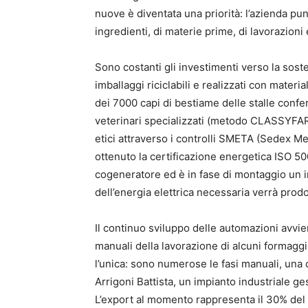
nuove è diventata una priorità: l’azienda punt
ingredienti, di materie prime, di lavorazioni 
Sono costanti gli investimenti verso la sosten
imballaggi riciclabili e realizzati con mater
dei 7000 capi di bestiame delle stalle confe
veterinari specializzati (metodo CLASSYFARM)
etici attraverso i controlli SMETA (Sedex Me
ottenuto la certificazione energetica ISO 500
cogeneratore ed è in fase di montaggio un im
dell’energia elettrica necessaria verrà pro
Il continuo sviluppo delle automazioni avvie
manuali della lavorazione di alcuni formagg
l’unica: sono numerose le fasi manuali, una ca
Arrigoni Battista, un impianto industriale ge
L’export al momento rappresenta il 30% del 