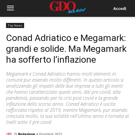
Accedi
Top News
Conad Adriatico e Megamark:
grandi e solide. Ma Megamark
ha sofferto l’inflazione
Megamark e Conad Adriatico hanno molti elementi in
comune pur essendo molto differenti. In questo articolo si
analizzando gli impatti delle due imprese a tutti gli eventi
che hanno caratterizzato questi anni, dal pre covid, alla
pandemia, passando per la crisi post covid e la grande
inflazione dello scorso anno. Conad Adriatico è uscita
rafforzata rispetto al 2019, mentre Megamark, pur essendo
cresciuta molto, la sua solidità nell'ultimo anno è tornata ai
livelli sotto il pre covid
Di
Redazione
4 Dicembre 2023