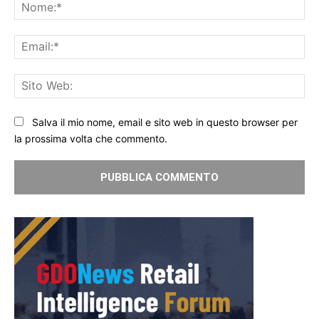
No
Ema
Sit
We
Salva il mio nome, email e sito web in questo browser per
la prossima volta che commento.