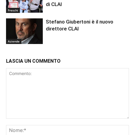
di CLAI
Freschi
Stefano Giubertoni è il nuovo
direttore CLAI
Aziende
LASCIA UN COMMENTO
Commento:
No