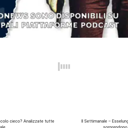
: vicolo cieco? Analizzate tutte
Il Settimanale – Esselung
ale
sorprendono p