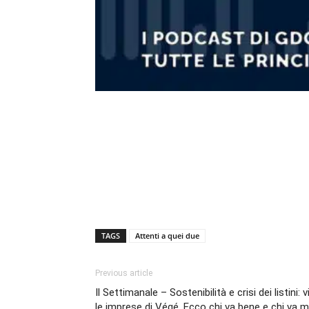
TAGS
Attenti a quei due
Previous article
Il Settimanale – Sostenibilità e crisi dei listini
le imprese di Végé. Ecco chi va bene e chi va m