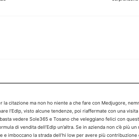
r la citazione ma non ho niente a che fare con Medjugore, nem
e l’Edlp, visto alcune tendenze, poi riaffermate con una visita
, basta vedere Sole365 e Tosano che veleggiano felici con questa
ormula di vendita dell’Edlp un’altra. Se in azienda non c’è più 
e imboccano la strada dell’hi low per avere più contribuzione da p