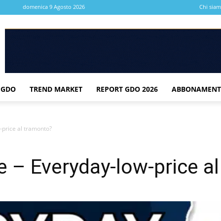
domenica 9 Agosto 2026
Chi sia
 GDO
TREND MARKET
REPORT GDO 2026
ABBONAMENT
-price al tramonto?
ue – Everyday-low-price a