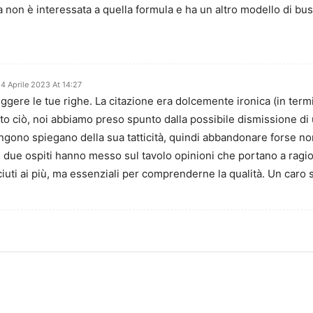
 non è interessata a quella formula e ha un altro modello di bus
4 Aprile 2023 At 14:27
ggere le tue righe. La citazione era dolcemente ironica (in termini
tto ciò, noi abbiamo preso spunto dalla possibile dismissione d
ngono spiegano della sua tatticità, quindi abbandonare forse non
a. I due ospiti hanno messo sul tavolo opinioni che portano a ragi
ti ai più, ma essenziali per comprenderne la qualità. Un caro 