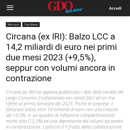
Accedi
Mercato
Top News
Circana (ex IRI): Balzo LCC a
14,2 miliardi di euro nei primi
due mesi 2023 (+9,5%),
seppur con volumi ancora in
contrazione
Circana (ex IRI) ha appena pubblicato i dati delle vendite del
Largo Consumo Confezionato nei canali fisici ed on line
riferiti al primo bimestre del 2023. Poche le sorprese: il
fatturato balza oltre 14 miliardi di euro con una crescita
del +9,5%, in un quadro di inflazione compartimentale
molto alta (13,3%) ed una depressione dei volumi da tenere
in condirerazione. L'articolo è il frutto della collaborazione