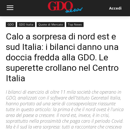
Accedi
GDO
GDO Italia
Quote di Mercato
Top News
Calo a sorpresa di nord est e
sud Italia: i bilanci danno una
doccia fredda alla GDO. Le
superette crollano nel Centro
Italia
I bilanci di esercizio di oltre 11 mila società che operano in
GDO, analizzati con il software dell'Istituto Georetail Italia,
hanno portato ad una serie di consapevolezze riassunte
tutte in questo articolo: la prima è che il nord ovest è l'unica
area del paese a crescere. Il nord est, invece, è in crisi,
soprattutto nella prossimità che paga caro il periodo Covid.
Ma è il sud la vera sorpresa: tutti a raccontare che cresceva