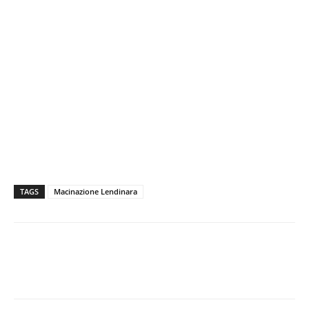
TAGS
Macinazione Lendinara