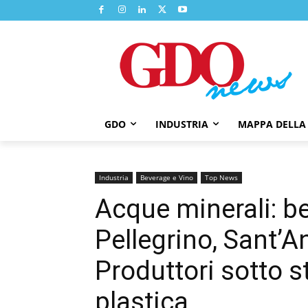
GDO
INDUSTRIA
MAPPA DELLA
Industria
Beverage e Vino
Top News
Acque minerali: b
Pellegrino, Sant’A
Produttori sotto s
plastica