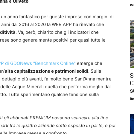
Anna
e
Uliveto
.
Re
 un anno fantastico per queste imprese con margini di
ue anni dal 2016 al 2020 la WEB APP ha rilevato che
ditività
. Va, però, chiarito che gli indicatori che
rese sono generalmente positivi per quasi tutte le
PP di GDONews "Benchmark Online"
emerge che
un’
alta capitalizzazione e patrimoni solidi
. Sulla
S
 dettaglio più avanti, fa molto bene Sant’Anna mentre
C
e delle Acque Minerali quella che performa meglio dal
s
fitto. Tutte sperimentano qualche tensione sulla
Re
tti gli abbonati PREMIUM possono scaricare alla fine
mark tra le quattro aziende sotto esposto in parte, e poi
 delle imprese messe a confronto.