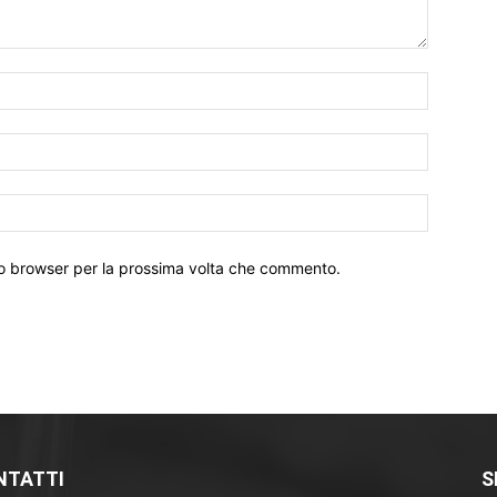
Nome:*
Email:*
Sito
Web:
sto browser per la prossima volta che commento.
NTATTI
S