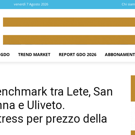
venerdì 7 Agosto 2026
Chi sia
 GDO
TREND MARKET
REPORT GDO 2026
ABBONAMENT
enchmark tra Lete, San
nna e Uliveto.
tress per prezzo della