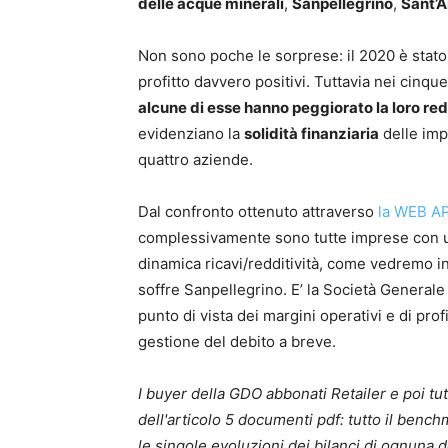
delle acque minerali
,
Sanpellegrino
,
Sant’
Non sono poche le sorprese: il 2020 è stato
profitto davvero positivi. Tuttavia nei cinq
alcune di esse hanno peggiorato la loro red
evidenziano la
solidità finanziaria
delle imp
quattro aziende.
Dal confronto ottenuto attraverso
la WEB A
complessivamente sono tutte imprese con 
dinamica ricavi/redditività, come vedremo in
soffre Sanpellegrino. E’ la Società General
punto di vista dei margini operativi e di pro
gestione del debito a breve.
I buyer della GDO abbonati Retailer e poi tu
dell'articolo 5 documenti pdf: tutto il bench
le singole evoluzioni dei bilanci di ognuna