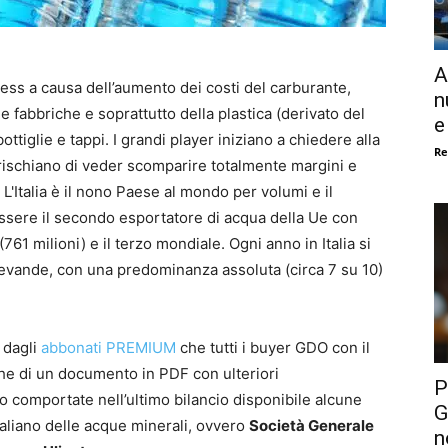
A
ress a causa dell’aumento dei costi del carburante,
n
 fabbriche e soprattutto della plastica (derivato del
e
ottiglie e tappi. I grandi player iniziano a chiedere alla
Re
rischiano di veder scomparire totalmente margini e
 L'Italia è il nono Paese al mondo per volumi e il
ssere il secondo esportatore di acqua della Ue con
(761 milioni) e il terzo mondiale. Ogni anno in Italia si
e bevande, con una predominanza assoluta (circa 7 su 10)
a dagli
abbonati PREMIUM
che tutti i buyer GDO con il
he di un documento in PDF con ulteriori
P
 comportate nell’ultimo bilancio disponibile alcune
G
italiano delle acque minerali, ovvero
Società Generale
n