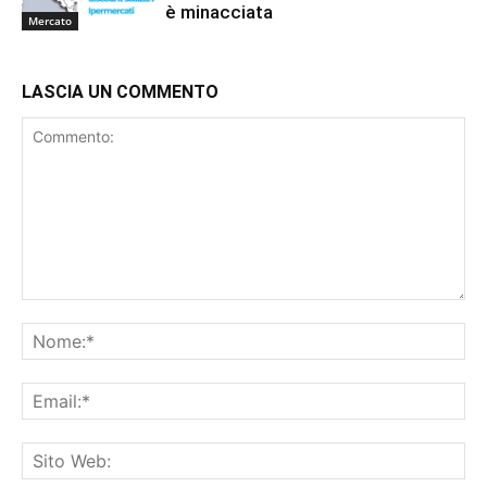
è minacciata
Mercato
LASCIA UN COMMENTO
Commento:
No
Ema
Sit
We