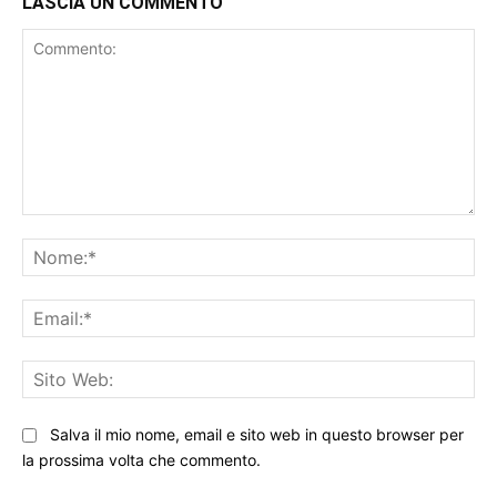
LASCIA UN COMMENTO
Commento:
No
Ema
Sit
We
Salva il mio nome, email e sito web in questo browser per
la prossima volta che commento.