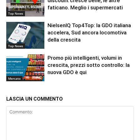
discount cresce bene, le altre
faticano. Meglio i supermercati
Top News
NielsenIQ Top4Top: la GDO italiana
accelera, Sud ancora locomotiva
della crescita
Top News
Promo più intelligenti, volumi in
crescita, prezzi sotto controllo: la
nuova GDO è qui
Mercato
LASCIA UN COMMENTO