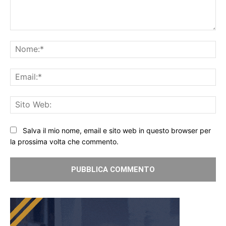
Commento:
No
Ema
Sit
We
Salva il mio nome, email e sito web in questo browser per
la prossima volta che commento.