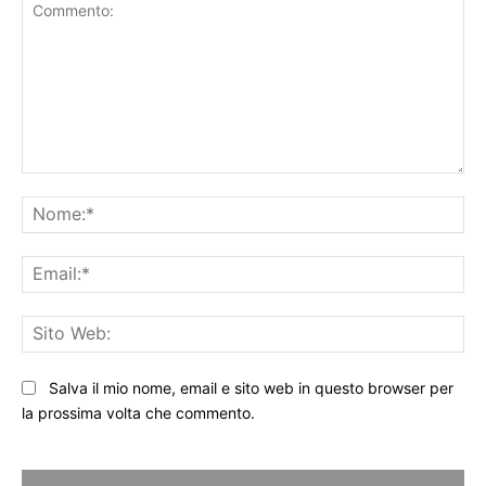
Commento:
No
Ema
Sit
We
Salva il mio nome, email e sito web in questo browser per
la prossima volta che commento.