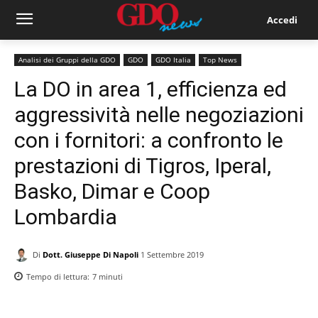
Accedi
Analisi dei Gruppi della GDO
GDO
GDO Italia
Top News
La DO in area 1, efficienza ed
aggressività nelle negoziazioni
con i fornitori: a confronto le
prestazioni di Tigros, Iperal,
Basko, Dimar e Coop
Lombardia
Di
Dott. Giuseppe Di Napoli
1 Settembre 2019
Tempo di lettura:
7
minuti