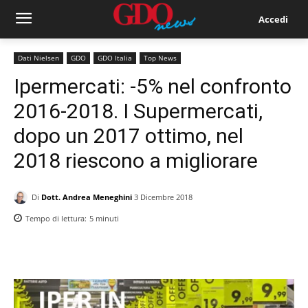
Accedi
Dati Nielsen
GDO
GDO Italia
Top News
Ipermercati: -5% nel confronto
2016-2018. I Supermercati,
dopo un 2017 ottimo, nel
2018 riescono a migliorare
Di
Dott. Andrea Meneghini
3 Dicembre 2018
Tempo di lettura:
5
minuti