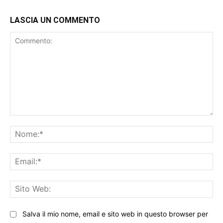
LASCIA UN COMMENTO
Commento:
No
Ema
Sit
We
Salva il mio nome, email e sito web in questo browser per