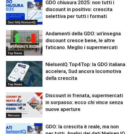
GDO chiusura 2025: non tutti i
discount in positivo: crescita
selettiva per tutti i formati
Dati NIQ-NielsenIQ
Andamenti della GDO: un’insegna
discount cresce bene, le altre
faticano. Meglio i supermercati
Top News
NielsenIQ Top4Top: la GDO italiana
accelera, Sud ancora locomotiva
della crescita
Top News
Discount in frenata, supermercati
in sorpasso: ecco chi vince senza
nuove aperture
Mercato
GDO: la crescita è reale, ma non
per tutti. Analisi dei dati Nielsen IQ