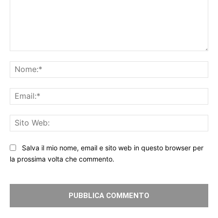
Commento:
No
Ema
Sit
We
Salva il mio nome, email e sito web in questo browser per
la prossima volta che commento.