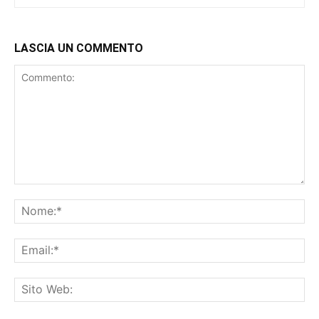
LASCIA UN COMMENTO
Commento:
No
Ema
Sit
We