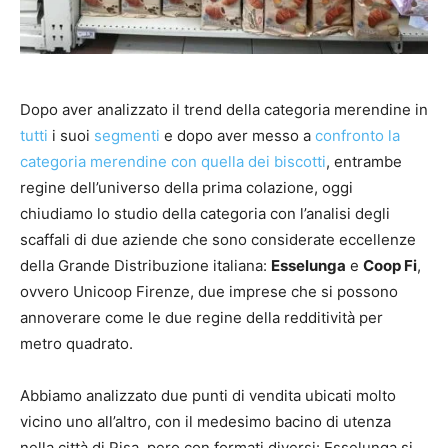
Dopo aver analizzato il trend della categoria merendine in
tutti
i suoi
segmenti
e dopo aver messo a
confronto la
categoria merendine con quella dei biscotti
, entrambe
regine dell’universo della prima colazione, oggi
chiudiamo lo studio della categoria con l’analisi degli
scaffali di due aziende che sono considerate eccellenze
della Grande Distribuzione italiana:
Esselunga
e
Coop Fi
,
ovvero Unicoop Firenze, due imprese che si possono
annoverare come le due regine della redditività per
metro quadrato.
Abbiamo analizzato due punti di vendita ubicati molto
vicino uno all’altro, con il medesimo bacino di utenza
nella città di Pisa, pero con formati diversi: Esselunga si