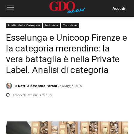
Accedi
Analisi delle Categorie
Industria
Top News
Esselunga e Unicoop Firenze e
la categoria merendine: la
vera battaglia è nella Private
Label. Analisi di categoria
Di
Dott. Alessandro Foroni
28 Maggio 2018
Tempo di lettura:
3
minuti