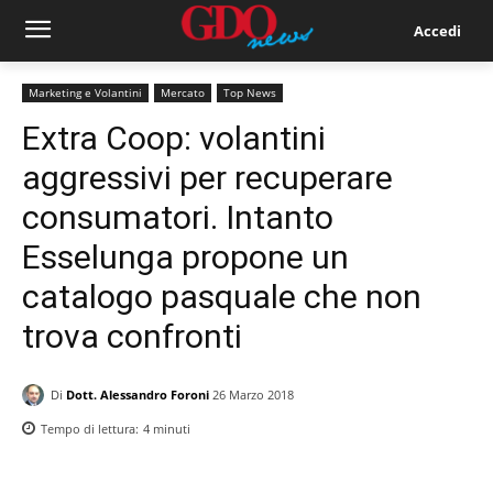
Accedi
Marketing e Volantini
Mercato
Top News
Extra Coop: volantini
aggressivi per recuperare
consumatori. Intanto
Esselunga propone un
catalogo pasquale che non
trova confronti
Di
Dott. Alessandro Foroni
26 Marzo 2018
Tempo di lettura:
4
minuti