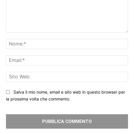
Commento:
No
Ema
Sit
We
Salva il mio nome, email e sito web in questo browser per
la prossima volta che commento.