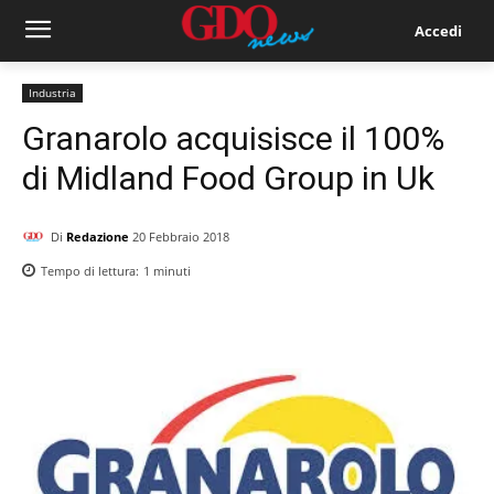
Accedi
Industria
Granarolo acquisisce il 100%
di Midland Food Group in Uk
Di
Redazione
20 Febbraio 2018
Tempo di lettura:
1
minuti