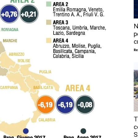
N
p
c
Re
T
c
S