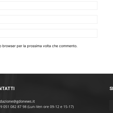
Nome:*
Email:*
Sito
Web:
sto browser per la prossima volta che commento.
NTATTI
S
edazione@gdonews.it
39 051 082 87 98 (Lun-Ven ore 09-12 e 15-17)