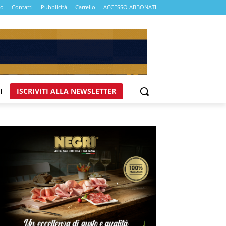
mo
Contatti
Pubblicità
Carrello
ACCESSO ABBONATI
I
ISCRIVITI ALLA NEWSLETTER