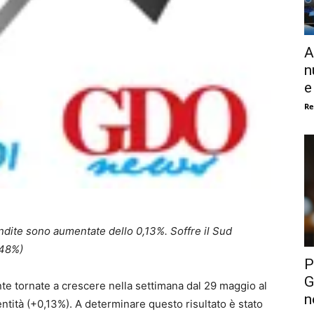
A
n
e
Re
ndite sono aumentate dello 0,13%. Soffre il Sud
,48%)
P
G
nte tornate a crescere nella settimana dal 29 maggio al
n
entità (+0,13%). A determinare questo risultato è stato