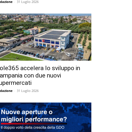
dazione
-
31 Luglio 2026
ole365 accelera lo sviluppo in
ampania con due nuovi
upermercati
dazione
-
31 Luglio 2026