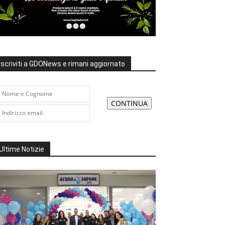
Iscriviti a GDONews e rimani aggiornato
Ultime Notizie