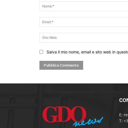
Salva il mio nome, email e sito web in que
CO
E:
r
T: +