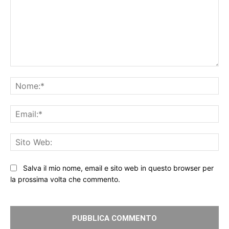
Commento:
No
Ema
Sit
We
Salva il mio nome, email e sito web in questo browser per
la prossima volta che commento.