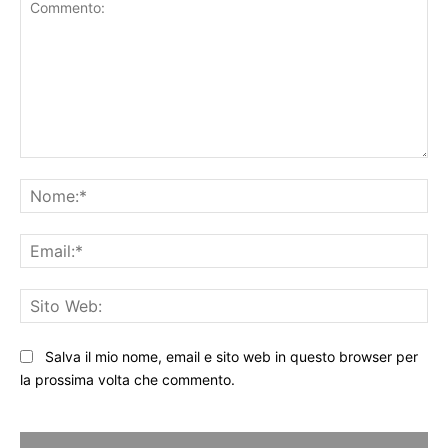
Commento:
No
Ema
Sit
We
Salva il mio nome, email e sito web in questo browser per
la prossima volta che commento.