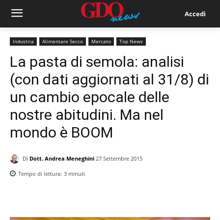
Accedi
Industria
Alimentare Secco
Mercato
Top News
La pasta di semola: analisi
(con dati aggiornati al 31/8) di
un cambio epocale delle
nostre abitudini. Ma nel
mondo è BOOM
Di
Dott. Andrea Meneghini
27 Settembre 2015
Tempo di lettura:
3
minuti