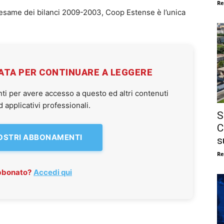
Re
 esame dei bilanci 2009-2003, Coop Estense è l’unica
VATA PER CONTINUARE A LEGGERE
ti per avere accesso a questo ed altri contenuti
applicativi professionali.
S
C
NOSTRI ABBONAMENTI
s
Re
abbonato?
Accedi qui