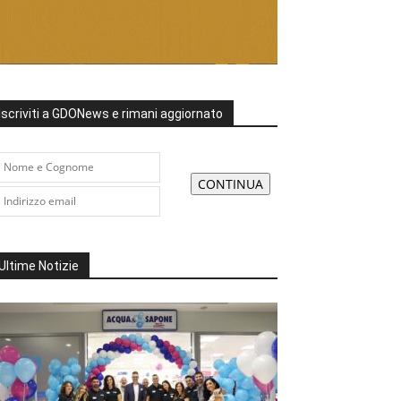
Iscriviti a GDONews e rimani aggiornato
Ultime Notizie