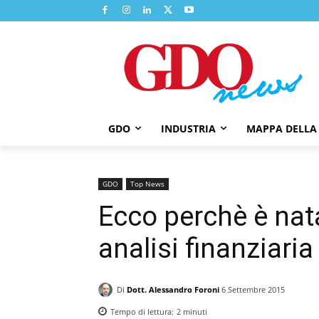
GDO
INDUSTRIA
MAPPA DELLA
GDO
Top News
Ecco perchè è nat
analisi finanziaria
Di
Dott. Alessandro Foroni
6 Settembre 2015
Tempo di lettura:
2
minuti