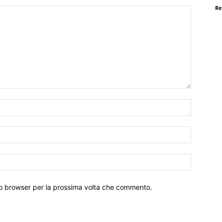
Re
Nome:*
Email:*
Sito
Web:
sto browser per la prossima volta che commento.