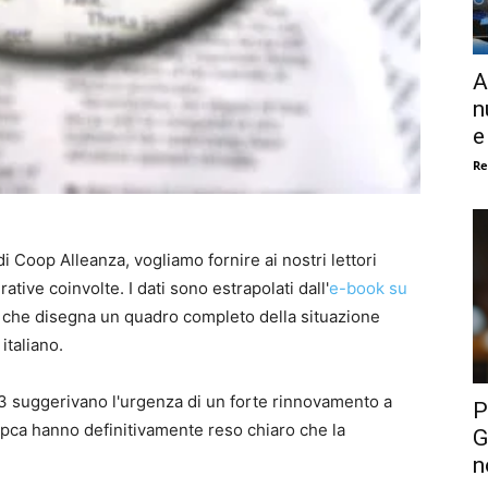
A
n
e
Re
i Coop Alleanza, vogliamo fornire ai nostri lettori
tive coinvolte. I dati sono estrapolati dall'
e-book su
 che disegna un quadro completo della situazione
italiano.
013 suggerivano l'urgenza di un forte rinnovamento a
P
 Coopca hanno definitivamente reso chiaro che la
G
n