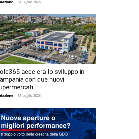
dazione
-
31 Luglio 2026
ole365 accelera lo sviluppo in
ampania con due nuovi
upermercati
dazione
-
31 Luglio 2026