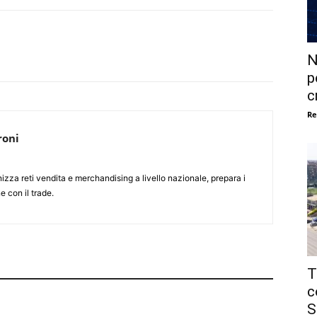
N
p
c
Re
roni
nizza reti vendita e merchandising a livello nazionale, prepara i
e con il trade.
T
c
S