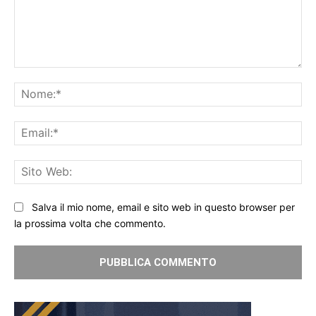
Commento:
No
Ema
Sit
We
Salva il mio nome, email e sito web in questo browser per
la prossima volta che commento.