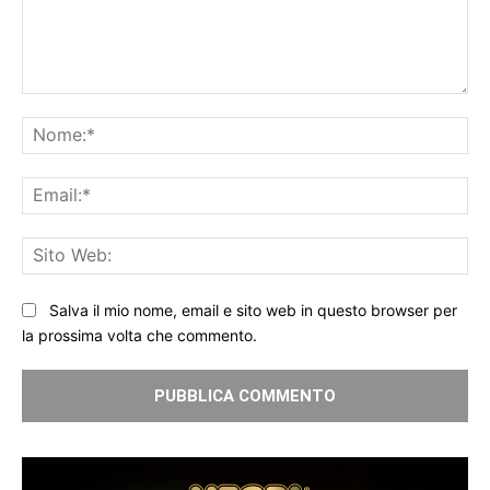
Commento:
No
Ema
Sit
We
Salva il mio nome, email e sito web in questo browser per
la prossima volta che commento.