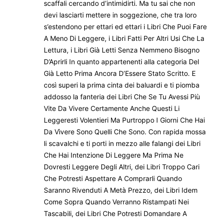
scaffali cercando d’intimidirti. Ma tu sai che non
devi lasciarti mettere in soggezione, che tra loro
s’estendono per ettari ed ettari i Libri Che Puoi Fare
A Meno Di Leggere, i Libri Fatti Per Altri Usi Che La
Lettura, i Libri Già Letti Senza Nemmeno Bisogno
D’Aprirli In quanto appartenenti alla categoria Del
Già Letto Prima Ancora D’Essere Stato Scritto. E
così superi la prima cinta dei baluardi e ti piomba
addosso la fanteria dei Libri Che Se Tu Avessi Più
Vite Da Vivere Certamente Anche Questi Li
Leggeresti Volentieri Ma Purtroppo I Giorni Che Hai
Da Vìvere Sono Quelli Che Sono. Con rapida mossa
li scavalchi e ti porti in mezzo alle falangi dei Libri
Che Hai Intenzione Di Leggere Ma Prima Ne
Dovresti Leggere Degli Altri, dei Libri Troppo Cari
Che Potresti Aspettare A Comprarli Quando
Saranno Rivenduti A Metà Prezzo, dei Libri Idem
Come Sopra Quando Verranno Ristampati Nei
Tascabili, dei Libri Che Potresti Domandare A