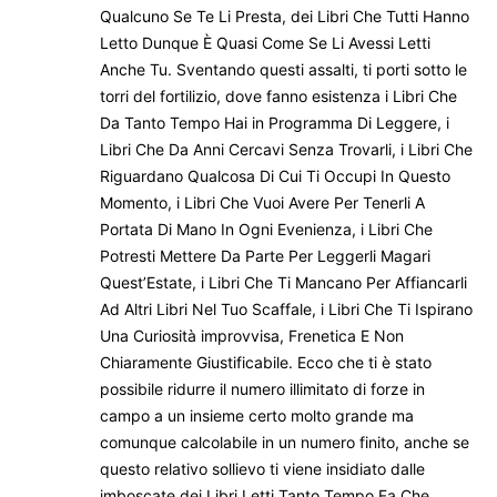
Qualcuno Se Te Li Presta, dei Libri Che Tutti Hanno
Letto Dunque È Quasi Come Se Li Avessi Letti
Anche Tu. Sventando questi assalti, ti porti sotto le
torri del fortilizio, dove fanno esistenza i Libri Che
Da Tanto Tempo Hai in Programma Di Leggere, i
Libri Che Da Anni Cercavi Senza Trovarli, i Libri Che
Riguardano Qualcosa Di Cui Ti Occupi In Questo
Momento, i Libri Che Vuoi Avere Per Tenerli A
Portata Di Mano In Ogni Evenienza, i Libri Che
Potresti Mettere Da Parte Per Leggerli Magari
Quest’Estate, i Libri Che Ti Mancano Per Affiancarli
Ad Altri Libri Nel Tuo Scaffale, i Libri Che Ti Ispirano
Una Curiosità improvvisa, Frenetica E Non
Chiaramente Giustificabile. Ecco che ti è stato
possibile ridurre il numero illimitato di forze in
campo a un insieme certo molto grande ma
comunque calcolabile in un numero finito, anche se
questo relativo sollievo ti viene insidiato dalle
imboscate dei Libri Letti Tanto Tempo Fa Che