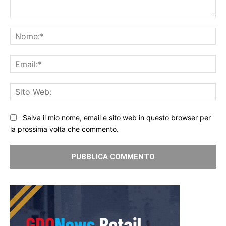
Commento:
No
Ema
Sit
We
Salva il mio nome, email e sito web in questo browser per
la prossima volta che commento.