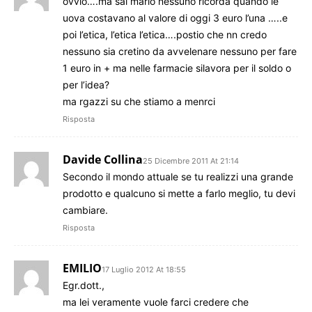
ovvio….ma sai mario nessuno ricorda quando le
uova costavano al valore di oggi 3 euro l’una …..e
poi l’etica, l’etica l’etica….postio che nn credo
nessuno sia cretino da avvelenare nessuno per fare
1 euro in + ma nelle farmacie silavora per il soldo o
per l’idea?
ma rgazzi su che stiamo a menrci
Risposta
Davide Collina
25 Dicembre 2011 At 21:14
Secondo il mondo attuale se tu realizzi una grande
prodotto e qualcuno si mette a farlo meglio, tu devi
cambiare.
Risposta
EMILIO
17 Luglio 2012 At 18:55
Egr.dott.,
ma lei veramente vuole farci credere che