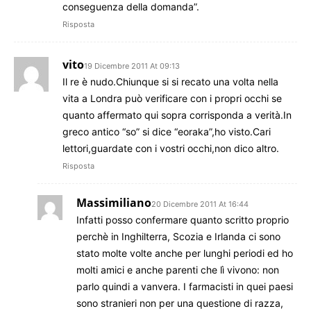
conseguenza della domanda”.
Risposta
vito
19 Dicembre 2011 At 09:13
Il re è nudo.Chiunque si si recato una volta nella
vita a Londra può verificare con i propri occhi se
quanto affermato qui sopra corrisponda a verità.In
greco antico “so” si dice “eoraka”,ho visto.Cari
lettori,guardate con i vostri occhi,non dico altro.
Risposta
Massimiliano
20 Dicembre 2011 At 16:44
Infatti posso confermare quanto scritto proprio
perchè in Inghilterra, Scozia e Irlanda ci sono
stato molte volte anche per lunghi periodi ed ho
molti amici e anche parenti che lì vivono: non
parlo quindi a vanvera. I farmacisti in quei paesi
sono stranieri non per una questione di razza,