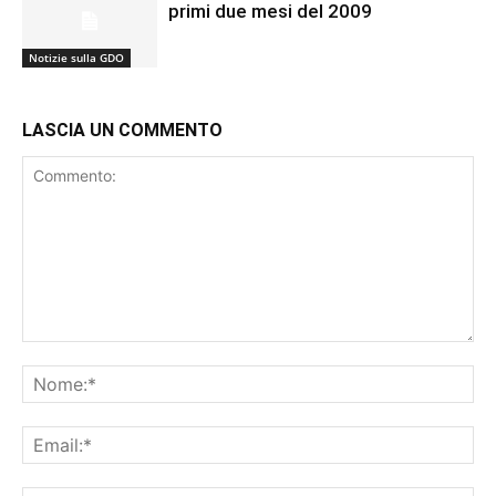
primi due mesi del 2009
Notizie sulla GDO
LASCIA UN COMMENTO
Commento:
No
Ema